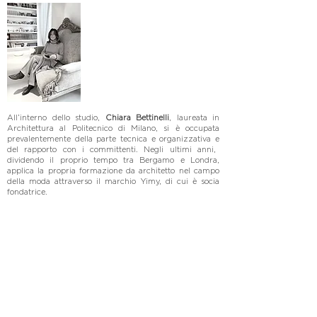
All’interno dello studio,
Chiara Bettinelli
, laureata in
Architettura al Politecnico di Milano, si è occupata
prevalentemente della parte tecnica e organizzativa e
del rapporto
con i committenti. Negli ultimi anni,
dividendo il proprio tempo tra Bergamo e Londra,
applica la propria formazione da architetto nel campo
della moda attraverso il marchio Yimy, di cui è socia
fondatrice.
Nel 2020 lo studio assume la denominazione attuale e
prosegue la propria attività nel campo dell’architettura,
collaborando anche con altri studi pro
fessionali. Ogni
progetto di Bettinelli Studio Architetti concilia
identità
dei luoghi,
funzionalità
e
qualità
degli spazi e dei
materiali, per dar vita ad
ambienti nei quali è bello
vivere.