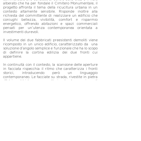
alberato che ha per fondale il Cimitero Monumentale, il 
progetto affronta il tema della ricucitura urbana in un 
contesto altamente sensibile. Risponde inoltre alla 
richiesta del committente di realizzare un edificio che 
coniughi bellezza, vivibilità, comfort e risparmio 
energetico, offrendo abitazioni e spazi commerciali 
pensati per un’utenza contemporanea orientata a 
investimenti durevoli.

Il volume dei due fabbricati preesistenti demoliti viene 
ricomposto in un unico edificio, caratterizzato da  una 
soluzione d’angolo semplice e funzionale che ha lo scopo 
di definire la cortina edilizia dei due fronti cui 
appartiene.

In continuità con il contesto, la scansione delle aperture 
in facciata rispecchia il ritmo che caratterizza i fronti 
storici, introducendo però un linguaggio 
contemporaneo. Le facciate su strada, rivestite in pietra 
d’Istria sabbiata, sono caratterizzate da un gioco di 
slittamento delle aperture, ricomposto da inserti in legno 
bachelizzato. L’intento è quello di introdurre un doppio 
ordine, in dialogo con il disegno di alcuni fronti 
dell’intorno e al tempo stesso con il filare di cipressi, 
parte della logica compositiva.

Il basamento in cemento a vista, arretrato rispetto al filo 
dell’edificio, genera uno spazio di soglia che, misurato 
sulla scala del pedone, umanizza il percorso 
scenografico verso il cimitero.