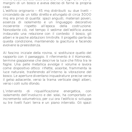
margini di un bosco e aveva deciso di farne la propria 
casa.

L’edificio originario - 45 mq distribuiti su due livelli - 
circondato da un lotto stretto e allungato di circa 3000 
mq era privo di qualità: spazi angusti, materiali poveri, 
assenza di isolamento e un linguaggio decorativo 
incoerente rispetto all’epoca della costruzione. 
Nonostante ciò, nel tempo il sedime dell’edificio aveva 
instaurato una relazione con il contesto: il bosco, gli 
alberi e le poche abitazioni limitrofe. Il progetto parte da 
questa condizione, mantenendo la giacitura e facendo 
evolvere la preesistenza.

Al fascino iniziale della rovina, si sostituisce quello del 
rapporto con il paesaggio. Il riferimento è il Komorebi, 
termine giapponese che descrive la luce che filtra tra le 
foglie. Una pelle metallica avvolge il volume e lavora 
come dispositivo ottico: riflette, assorbe, frammenta la 
luce naturale, trasferendo all’interno la vibrazione del 
bosco. Le aperture diventano inquadrature precise verso 
il gelso adiacente, verso la trama verticale degli alberi, 
verso i colli sullo sfondo.

L’intervento di riqualificazione energetica, con 
isolamento dell’involucro e dei solai, ha comportato un 
incremento volumetrico, per cui ora l’edificio si sviluppa 
su tre livelli fuori terra e un piano interrato. Gli spazi 
interni, compatti ma fluidi, sono ottimizzati attraverso 
arredi su misura integrati nell’architettura. Gli impianti - 
sistema geotermico per riscaldamento e raffrescamento 
e pannelli fotovoltaici - sono integrati con minimo 
impatto visivo.

Il progetto trasforma un manufatto privo di qualità in 