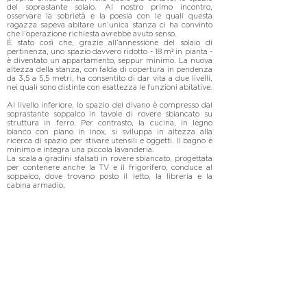
del soprastante solaio. Al nostro primo incontro, 
osservare la sobrietà e la poesia con le quali questa 
ragazza sapeva abitare un’unica stanza ci ha convinto 
che l’operazione richiesta avrebbe avuto senso.

È stato così che, grazie all’annessione del solaio di 
pertinenza, uno spazio davvero ridotto - 18 m² in pianta - 
è diventato un appartamento, seppur minimo. La nuova 
altezza della stanza, con falda di copertura in pendenza 
da 3,5 a 5,5 metri, ha consentito di dar vita a due livelli, 
nei quali sono distinte con esattezza le funzioni abitative.

Al livello inferiore, lo spazio del divano è compresso dal 
soprastante soppalco in tavole di rovere sbiancato su 
struttura in ferro. Per contrasto, la cucina, in legno 
bianco con piano in inox, si sviluppa in altezza alla 
ricerca di spazio per stivare utensili e oggetti. Il bagno è 
minimo e integra una piccola lavanderia.

La scala a gradini sfalsati in rovere sbiancato, progettata 
per contenere anche la TV e il frigorifero, conduce al 
soppalco, dove trovano posto il letto, la libreria e la 
cabina armadio.

La tecnica è quella di delimitare gli spazi 
circoscrivendone il volume d’aria, in modo che le 
funzioni non siano percepite tutte insieme. La continuità 
dei materiali contribuisce a rendere fluido il percorso.

Determinante è il ruolo della luce naturale, che filtra 
attraverso l’unica finestra della stanza originaria, a cui si 
aggiunge quella zenitale dei due nuovi lucernari in 
copertura. L’illuminazione artificiale, affidata a lampade 
a parete o pendenti, accompagna e definisce gli spazi.