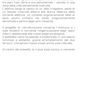
tre piani fuori terra e uno seminterrato – ubicata in una 
zona della città densamente costruita. 

L’edificio sorge al centro di un lotto irregolare, parte di 
un tessuto cresciuto attorno alla storica fabbrica della 
corrente elettrica: un contesto originariamente fatto di 
bassi volumi immersi nel verde, progressivamente 
densificato a partire dagli anni Sessanta.

Il progetto di ristrutturazione conserva l’involucro e i 
solai esistenti e reinventa l’organizzazione degli spazi 
interni, adattandola alle nuove esigenze abitative. 

Il sottotetto viene recuperato e trasformato in uno spazio 
luminoso e abitabile, grazie all’ampliamento dei due 
terrazzi, che aprono nuove visuali anche sulla città alta.

Al centro del progetto, la nuova scala iconica in cemento 
gettato in opera, contenuta in una “scatola” strutturale, 
al tempo stesso un dispositivo tecnico, che contribuisce 
al miglioramento delle prestazioni antisismiche del 
fabbricato e un dispositivo architettonico, che mette in 
relazione i vari livelli della casa, apre viste sugli spazi 
comuni, ne filtra la luce e li mette in comunicazione, in 
modo che gli abitanti, anche ai vari livelli, percepiscano 
la presenza reciproca.
In collaborazione con Mauro Piantelli - De8 architetti
Fotografie di Michele Nastasi